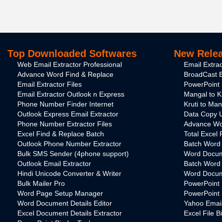
Top Downloaded Softwares
New Relea
Web Email Extractor Professional
Email Extra
Advance Word Find & Replace
BroadCast B
Email Extractor Files
PowerPoint 
Email Extractor Outlook n Express
Mangal to K
Phone Number Finder Internet
Kruti to Ma
Outlook Express Email Extractor
Data Copy Ut
Phone Number Extractor Files
Advance Wo
Excel Find & Replace Batch
Total Excel 
Outlook Phone Number Extractor
Batch Word U
Bulk SMS Sender (4phone support)
Word Docum
Outlook Email Extractor
Batch Word
Hindi Unicode Converter & Writer
Word Docume
Bulk Mailer Pro
PowerPoint 
Word Page Setup Manager
PowerPoint S
Word Document Details Editor
Yahoo Email
Excel Document Details Extractor
Excel File B