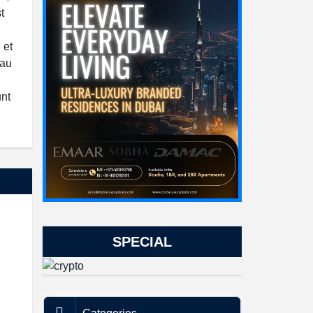
t
 et
 au
unt
SPECIAL