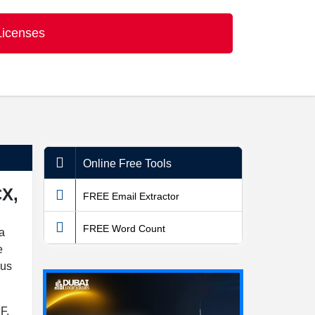
Licenses
Online Free Tools
CX,
FREE Email Extractor
FREE Word Count
a
e
ous
F,