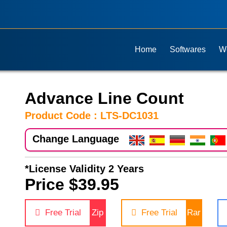
Home
Softwares
W
Advance Line Count
Product Code : LTS-DC1031
Change Language
*License Validity 2 Years
Price $39.95
Free Trial
Zip
Free Trial
Rar