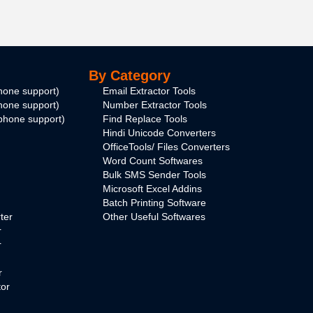
By Category
hone support)
Email Extractor Tools
hone support)
Number Extractor Tools
phone support)
Find Replace Tools
Hindi Unicode Converters
OfficeTools/ Files Converters
Word Count Softwares
Bulk SMS Sender Tools
Microsoft Excel Addins
Batch Printing Software
ter
Other Useful Softwares
r
r
r
tor