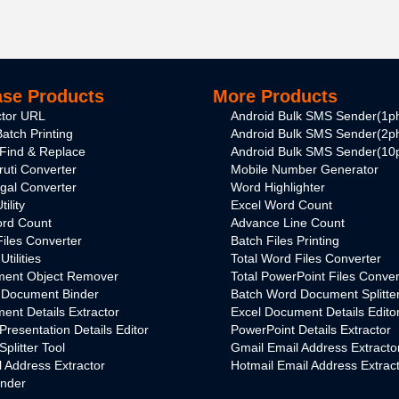
se Products
More Products
ctor URL
Android Bulk SMS Sender(1p
atch Printing
Android Bulk SMS Sender(2p
Find & Replace
Android Bulk SMS Sender(10
ruti Converter
Mobile Number Generator
ngal Converter
Word Highlighter
ility
Excel Word Count
rd Count
Advance Line Count
Files Converter
Batch Files Printing
tilities
Total Word Files Converter
ent Object Remover
Total PowerPoint Files Conver
 Document Binder
Batch Word Document Splitte
nt Details Extractor
Excel Document Details Edito
Presentation Details Editor
PowerPoint Details Extractor
plitter Tool
Gmail Email Address Extracto
 Address Extractor
Hotmail Email Address Extrac
inder