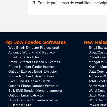
Erro de problemas de estabilidade corrig
Top Downloaded Softwares
New Relea
Web Email Extractor Professional
Email Extra
Advance Word Find & Replace
BroadCast B
Email Extractor Files
PowerPoint 
Email Extractor Outlook n Express
Mangal to K
Phone Number Finder Internet
Kruti to Ma
Outlook Express Email Extractor
Data Copy Ut
Phone Number Extractor Files
Advance Wo
Excel Find & Replace Batch
Total Excel 
Outlook Phone Number Extractor
Batch Word U
Bulk SMS Sender (4phone support)
Word Docum
Outlook Email Extractor
Batch Word
Hindi Unicode Converter & Writer
Word Docume
Bulk Mailer Pro
PowerPoint 