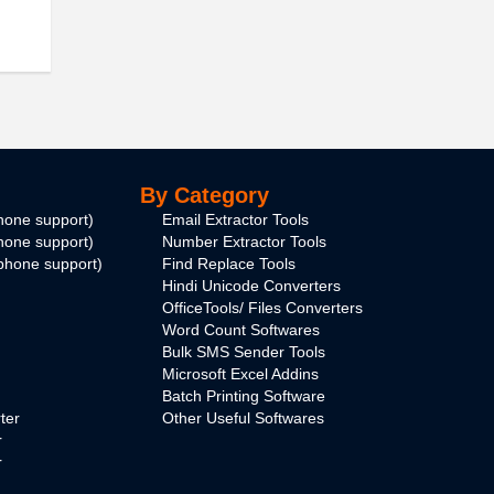
By Category
hone support)
Email Extractor Tools
hone support)
Number Extractor Tools
phone support)
Find Replace Tools
Hindi Unicode Converters
OfficeTools/ Files Converters
Word Count Softwares
Bulk SMS Sender Tools
Microsoft Excel Addins
Batch Printing Software
ter
Other Useful Softwares
r
r