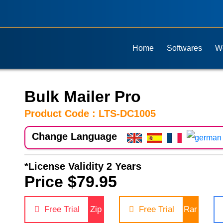
Home
Softwares
W
Bulk Mailer Pro
Product Code : LTS-DC1005
Change Language
*License Validity 2 Years
Price $79.95
Free Trial
Zip
Free Trial
Rar