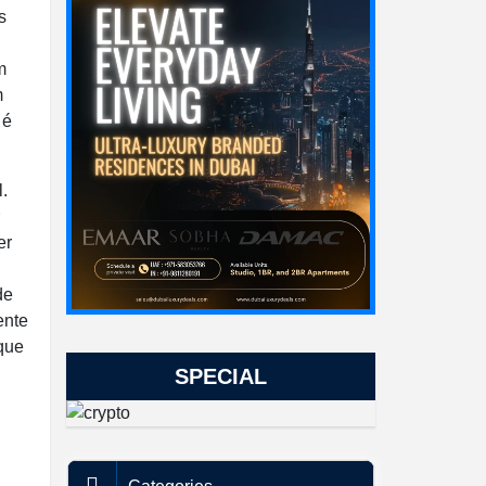
s
m
m
 é
.
er
de
ente
 que
SPECIAL