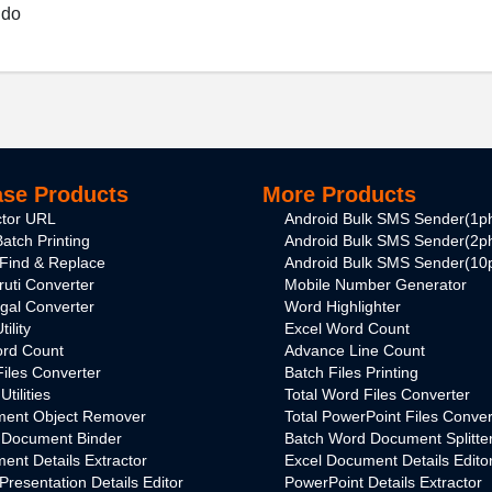
ido
se Products
More Products
ctor URL
Android Bulk SMS Sender(1p
atch Printing
Android Bulk SMS Sender(2p
Find & Replace
Android Bulk SMS Sender(10
ruti Converter
Mobile Number Generator
ngal Converter
Word Highlighter
ility
Excel Word Count
rd Count
Advance Line Count
Files Converter
Batch Files Printing
tilities
Total Word Files Converter
ent Object Remover
Total PowerPoint Files Conver
 Document Binder
Batch Word Document Splitte
nt Details Extractor
Excel Document Details Edito
Presentation Details Editor
PowerPoint Details Extractor