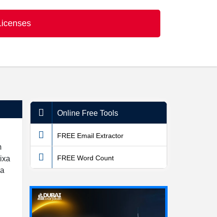
Licenses
Online Free Tools
FREE Email Extractor
m
FREE Word Count
ixa
sa